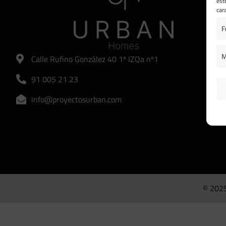
est
car
F
M
Calle Rufino González 40 1º IZQa nº1
91 005 21 23
info@proyectosurban.com
© 202