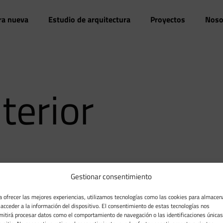
ra nueva
Estudio de arquitectura
Proyectos
Noso
terior
Gestionar consentimiento
a ofrecer las mejores experiencias, utilizamos tecnologías como las cookies para almacen
REFORMAS CON GARANTIA EN MADRID
R
 acceder a la información del dispositivo. El consentimiento de estas tecnologías nos
mitirá procesar datos como el comportamiento de navegación o las identificaciones únicas
Reformas con garantía en Leganés