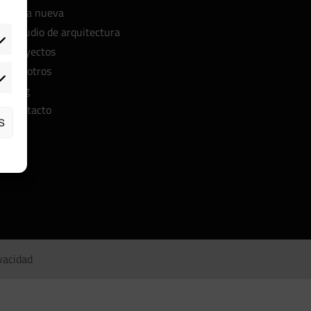
Obra nueva
Estudio de arquitectura
Proyectos
Nosotros
Blog
Contacto
S
ivacidad