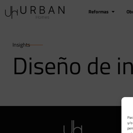
Reformas
Ob
Insights
Diseño de in
Par
y/o
per