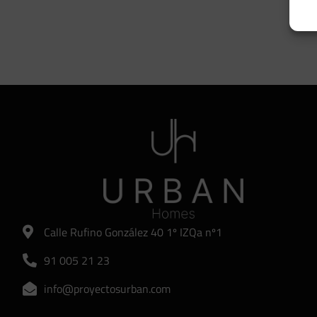
Calle Rufino González 40 1º IZQa nº1
91 005 21 23
info@proyectosurban.com