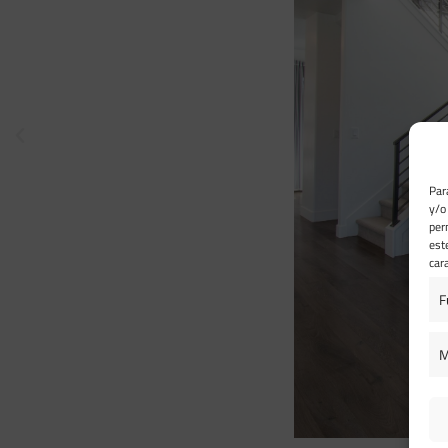
Par
y/o
per
est
car
F
M