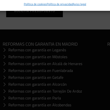
Política de cookies
Política de privacidad
Aviso legal
SOLICITA PRESUPUESTO
REFORMAS CON GARANTIA EN MADRID
R
Reformas con garantía en Leganés
Reformas con garantía en Móstoles
Reformas con garantía en Alcalá de Henares
Reformas con garantía en Fuenlabrada
Reformas con garantía en Getafe
Reformas con garantía en Alcorcón
Reformas con garantía en Torrejón De Ardoz
Reformas con garantía en Parla
Reformas con garantía en Alcobendas